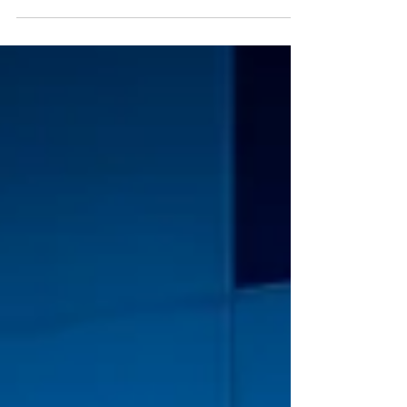
Projet "Slam Inspire" au lycée Paul
Eluard à Saint Junien.