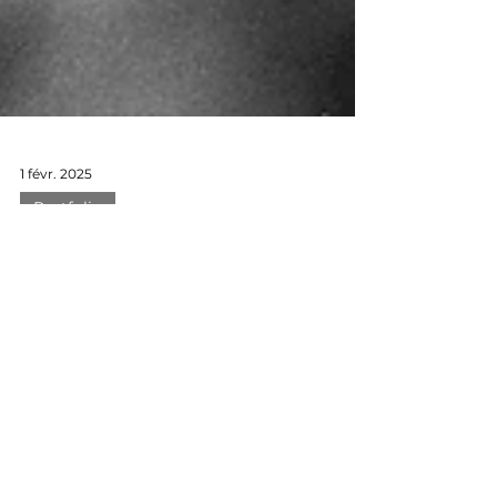
1 févr. 2025
Portfolio
Photographie argentique :
"Abandoned car in the
woods" Renault R6
Photographies argentiques moyen
format (120) Abandonned car in the
woods - Renault R6 Partir en
randonnée avec un Bronica EC-TL de