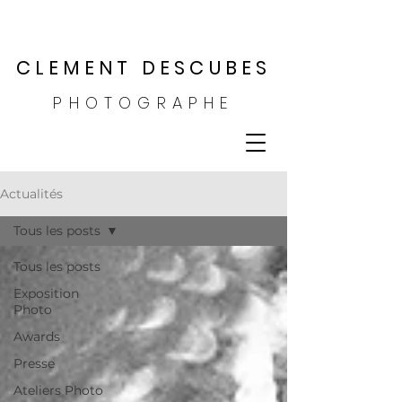
CLEMENT DESCUBES
PHOTOGRAPHE
Actualités
Tous les posts
Tous les posts
Exposition
Photo
Awards
Presse
Ateliers Photo