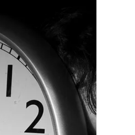
Projet "Slam Inspire" au lycée Paul
Eluard à Saint Junien. Photos de la mise
en image Slam "Elle a tiré"