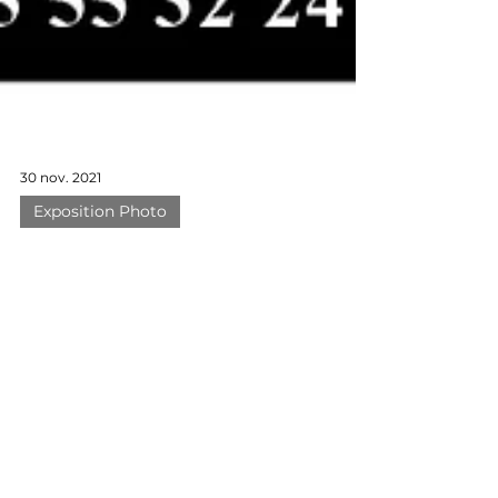
30 nov. 2021
Exposition Photo
Exposition Photo argentique
Noir & Blanc "Space &
Shapes" à la Photogalerie
(Limoges)
Exposition photo argentique noir et
blanc de Clément Descubes à la
Photogalerie.