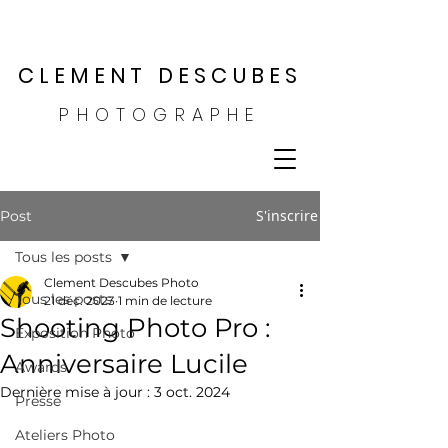
CLEMENT DESCUBES
PHOTOGRAPHE
S'inscrire
Post
Tous les posts
Clement Descubes Photo
Tous les posts
21 déc. 2023
1 min de lecture
Shooting Photo Pro :
Exposition Photo
Anniversaire Lucile
Awards
Dernière mise à jour :
3 oct. 2024
Presse
Ateliers Photo