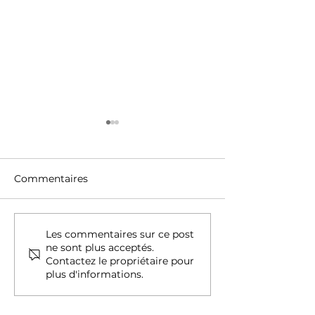
Commentaires
Photo / théâtre 2024 :
Shooting Photo
Les commentaires sur ce post
ne sont plus acceptés.
Projet "Slam Inspire" -
Portrait de Hu
Contactez le propriétaire pour
Slam "Petite Fille"
Dufour, Auteur
plus d'informations.
essayiste &
Conférencier.