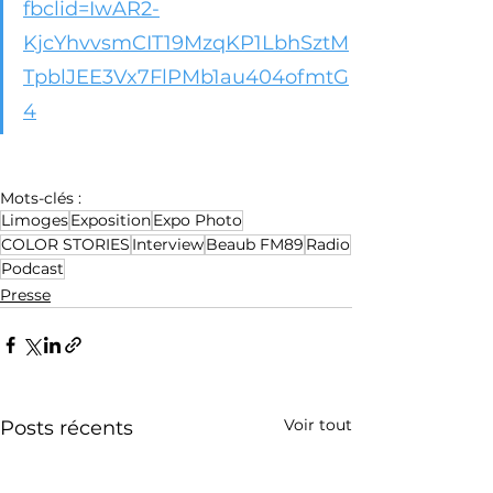
fbclid=IwAR2-
KjcYhvvsmCIT19MzqKP1LbhSztM
TpblJEE3Vx7FlPMb1au404ofmtG
4
Mots-clés :
Limoges
Exposition
Expo Photo
COLOR STORIES
Interview
Beaub FM89
Radio
Podcast
Presse
Voir tout
Posts récents