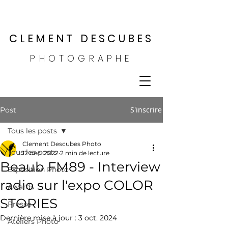
CLEMENT DESCUBES
PHOTOGRAPHE
S'inscrire
Post
Tous les posts
Clement Descubes Photo
Tous les posts
12 déc. 2022
2 min de lecture
Beaub FM89 - Interview
Exposition Photo
radio sur l'expo COLOR
Awards
STORIES
Presse
Dernière mise à jour :
3 oct. 2024
Ateliers Photo