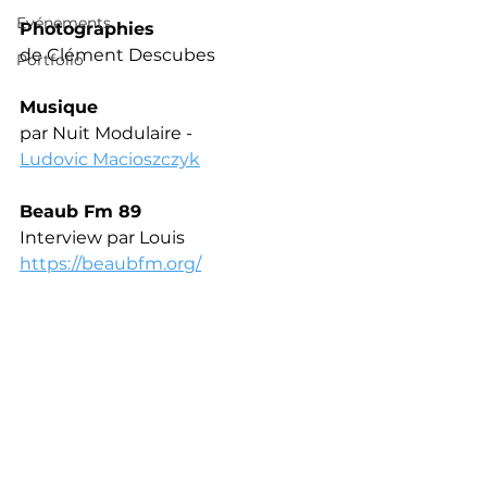
Evénements
Photographies
de Clément Descubes
Portfolio
Musique
par Nuit Modulaire -  
Ludovic Macioszczyk
Beaub Fm 89
Interview par Louis
https://beaubfm.org/